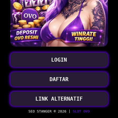
LOGIN
DAFTAR
LINK ALTERNATIF
SEO STANGER © 2026 |
SLOT OVO